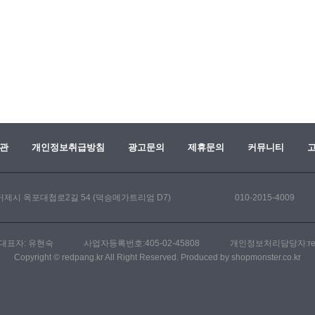
관
개인정보취급방침
광고문의
제휴문의
커뮤니티
거제시 옥포대첩로2길 54 (덕승메가트리엄 D7)
010-2015-4009
대표자: 유현숙
사업자등록번호:405-02-45808
개인정보처리담당자:
r
Copyright © redpang.kr All Right Reserved. Produced by shopmonster.co.kr