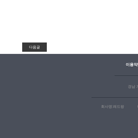
이용약
경남 
회사명:레드팡