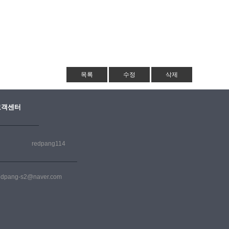
고객센터
redpang114
edpang-s2@naver.com