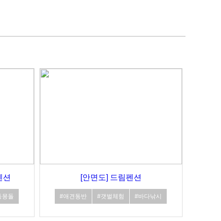
펜션
[안면도] 드림펜션
동몽돌
#애견동반
#갯벌체험
#바다낚시