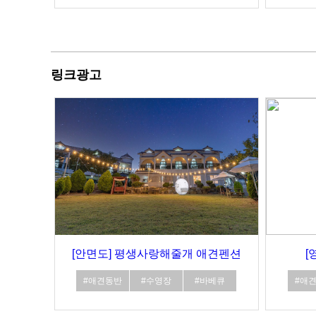
링크광고
[안면도] 평생사랑해줄개 애견펜션
[
#애견동반
#수영장
#바베큐
#애