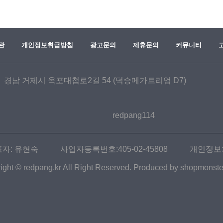
관
개인정보취급방침
광고문의
제휴문의
커뮤니티
경남 거제시 옥포대첩로2길 54 (덕승메가트리엄 D7)
redpang114
자: 유현숙
사업자등록번호:405-02-45808
개인정보
ight © redpang.kr All Right Reserved. Produced by shopmonster