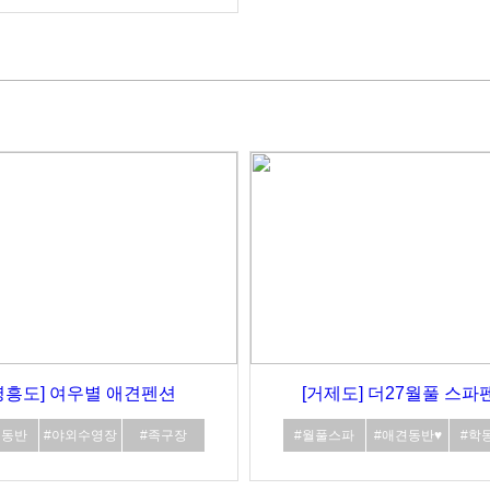
영흥도] 여우별 애견펜션
[거제도] 더27월풀 스파
견동반
#야외수영장
#족구장
#월풀스파
#애견동반♥
#학