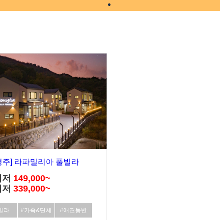
경주] 라파밀리아 풀빌라
최저
149,000~
최저
339,000~
빌라
#가족&단체
#애견동반