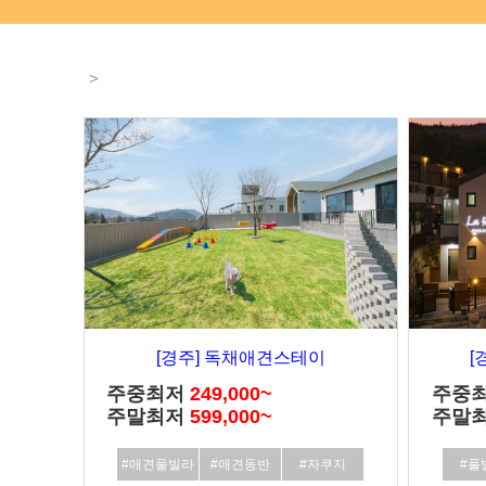
>
[경주] 독채애견스테이
[
주중최저
249,000~
주중
주말최저
599,000~
주말
#애견풀빌라
#애견동반
#자쿠지
#풀